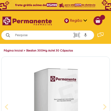
Região
Alagoas
Bahia
Página Inicial
>
Steaton 300Mg Aché 30 Cápsulas
Paraíba
Pernambuco