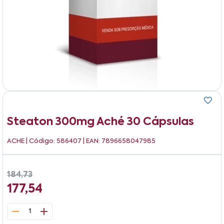
Steaton 300mg Aché 30 Cápsulas
ACHE
| Código: 586407 | EAN: 7896658047985
184,73
177,54
1