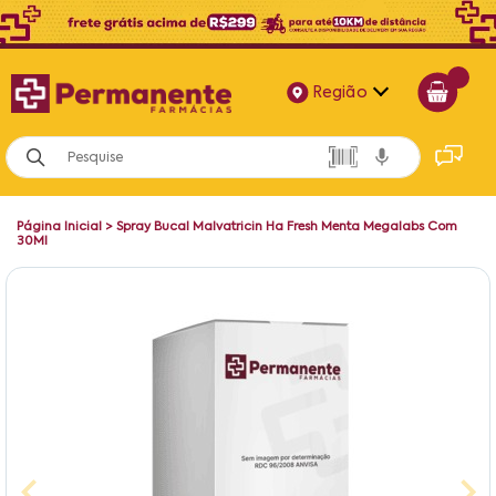
Região
Alagoas
Bahia
Página Inicial
>
Spray Bucal Malvatricin Ha Fresh Menta Megalabs Com
Paraíba
30Ml
Pernambuco