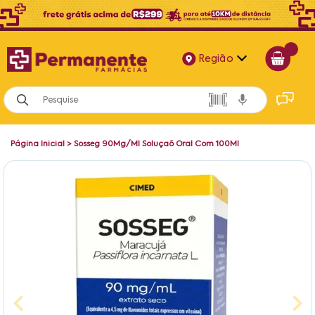
Região
Alagoas
Bahia
Página Inicial
>
Sosseg 90Mg/Ml Soluçaõ Oral Com 100Ml
Paraíba
Pernambuco