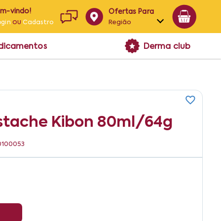
em-vindo!
Ofertas Para
ou
Região
ogin
Cadastro
Alagoas
edicamentos
Derma club
Bahia
Paraíba
Pernambuco
stache Kibon 80ml/64g
50100053