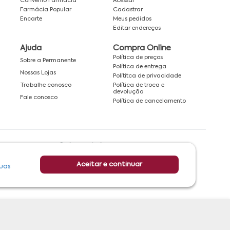
Convênio Farmácia
Acessar
Farmácia Popular
Cadastrar
Encarte
Meus pedidos
Editar endereços
Ajuda
Compra Online
Política de preços
Sobre a Permanente
Política de entrega
Nossas Lojas
Polítitca de privacidade
Política de troca e
Trabalhe conosco
devolução
Fale conosco
Política de cancelamento
Rede associada a:
Aceitar e continuar
uas