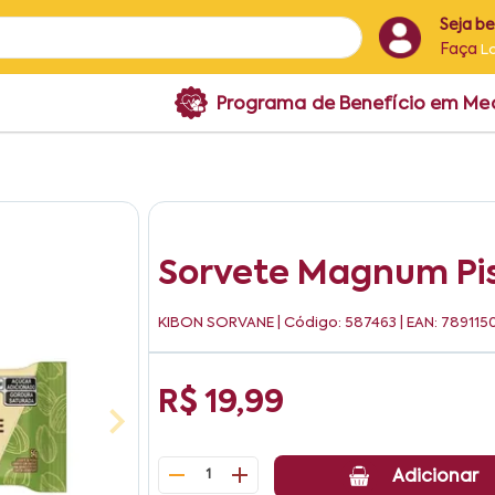
Seja b
Faça
L
Programa de Benefício em M
Sorvete Magnum Pi
KIBON SORVANE
| Código: 587463 | EAN: 78911
R$ 19,99
1
Adicionar