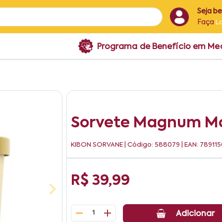
Seja b
Faça
L
Programa de Benefício em M
Sorvete Magnum Mo
KIBON SORVANE
| Código: 588079 | EAN: 7891
R$ 39,99
1
Adicionar