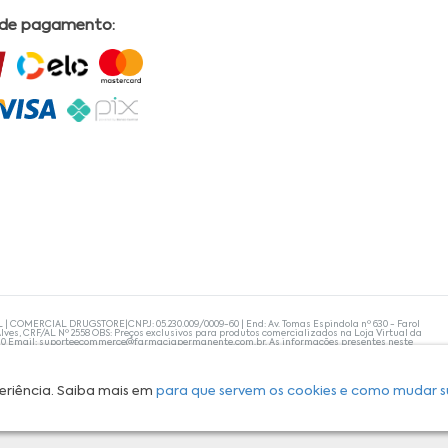
 de pagamento:
L | COMERCIAL DRUGSTORE|CNPJ: 05.230.009/0009-60 | End: Av. Tomas Espindola nº 630 - Farol
lves, CRF/AL Nº 2558 OBS: Preços exclusivos para produtos comercializados na Loja Virtual da
30 Email:
suporteecommerce@farmaciapermanente.com.br
. As informações presentes neste
 orientações de um profissional da área médica. Apenas o médico está capacitado para
s persistirem, um médico deve ser consultado. A Farmácia Permanente trabalha com as
 compras com tranquilidade. A privacidade e a segurança dos clientes são compromissos da
isponibilidade de produto em nosso estoque.
eriência. Saiba mais em
para que servem os cookies e como mudar s