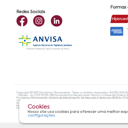
Formas
Redes Sociais
Copyright ©? 2021 Farmácias Permanente - Todos os direitos reservados. RAZÃO SOCIA
- Maceió - AL| CEP:57.051-000 Farmacêutica Responsável: Maria Cristiene de Oliveira A
Farmácias Permanente | Horário de Atendimento: De Segunda à Sexta das 8h00 às 17h
site não devem ser utilizadas para automedicação e, de forma alguma, substituem as
diagnosticar problemas de saúde e prescrever o tratamento adequado. Se os sintoma
tecnologias mais avançadas de proteção de dados, para que você possa realizar suas
Cookies
Farmácias Permanente. Todos os pedidos efetuados estão sujeitos à confirmação da d
Nosso site usa cookies para oferecer uma melhor exp
configurações.