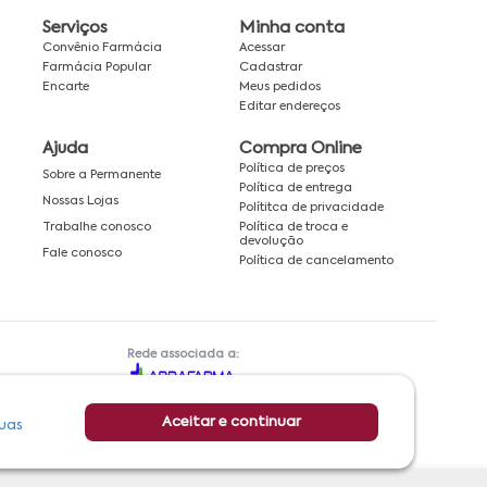
Serviços
Minha conta
Convênio Farmácia
Acessar
Farmácia Popular
Cadastrar
Encarte
Meus pedidos
Editar endereços
Ajuda
Compra Online
Política de preços
Sobre a Permanente
Política de entrega
Nossas Lojas
Polítitca de privacidade
Política de troca e
Trabalhe conosco
devolução
Fale conosco
Política de cancelamento
Rede associada a:
Aceitar e continuar
uas