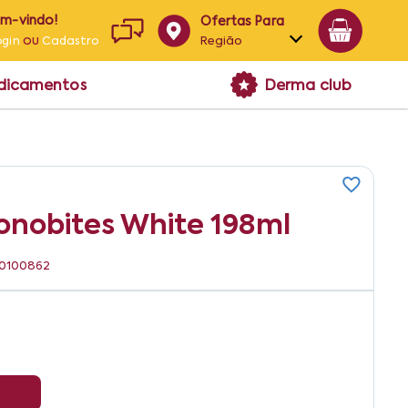
em-vindo!
Ofertas Para
ou
Região
ogin
Cadastro
Alagoas
edicamentos
Derma club
Bahia
Paraíba
Pernambuco
nobites White 198ml
150100862