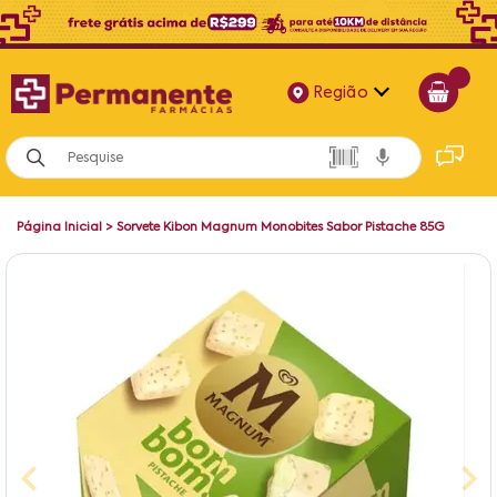
Região
Alagoas
Bahia
Página Inicial
>
Sorvete Kibon Magnum Monobites Sabor Pistache 85G
Paraíba
Pernambuco