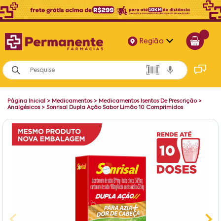
Região
Alagoas
Bahia
Página Inicial
>
Medicamentos
>
Medicamentos Isentos De Prescrição
>
Paraíba
Analgésicos
>
Sonrisal Dupla Ação Sabor Limão 10 Comprimidos
Pernambuco