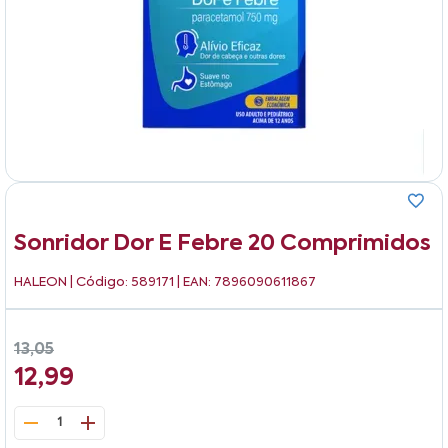
Sonridor Dor E Febre 20 Comprimidos
HALEON
| Código: 589171 | EAN: 7896090611867
13,05
12,99
1