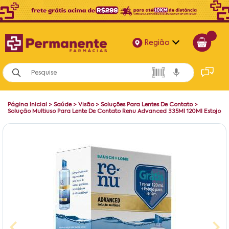
Região
Alagoas
Bahia
Página Inicial
>
Saúde
>
Visão
>
Soluções Para Lentes De Contato
>
Paraíba
Solução Multiuso Para Lente De Contato Renu Advanced 335Ml 120Ml Estojo
Pernambuco