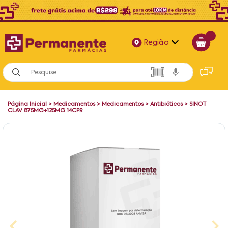
Região
Alagoas
Bahia
Página Inicial
>
Medicamentos
>
Medicamentos
>
Antibióticos
>
SINOT
Paraíba
CLAV 875MG+125MG 14CPR
Pernambuco