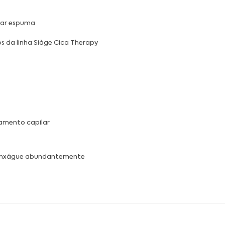
mar espuma
os da linha Siàge Cica Therapy
amento capilar
, enxágue abundantemente