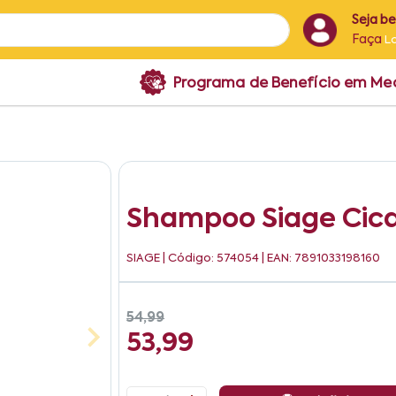
Seja b
Faça
L
Programa de Benefício em M
Shampoo Siage Cic
SIAGE
| Código: 574054 | EAN: 7891033198160
54,99
53,99