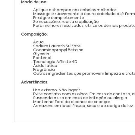
Modo de uso:
Aplique o shampoo nos cabelos molhados
Massageie suavemente o couro cabeludo até for
Enxágue completamente
Se necessário, repita a aplicação
Para melhores resultados, utilize os demais produt
Composição:
Água
Sodium Laureth Sulfate
Cocamidopropyl Betaine
Glycerin
Pantenol
Tecnologia Affinité 4D
Ácido lático
Fragrância
Outros ingredientes que promovem limpeza e trat
Advertências:
Uso externo. Não ingerir
Evite contato com os olhos. Em caso de contato
Suspenda o uso em caso de irritação ou alergia
Mantenha fora do alcance de crianças
Armazene em local fresco, seco e ao abrigo da luz