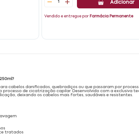
1
Adicionar
Vendido e entregue por
Farmácia Permanente
 250ml?
ara cabelos danificados, quebradiços ou que passaram por proce
 o processo de cicatrização capilar. Desenvolvido com a exclusiva tec
icação, deixando os cabelos mais fortes, saudáveis e resistentes.
 lavagem
nos
te tratados