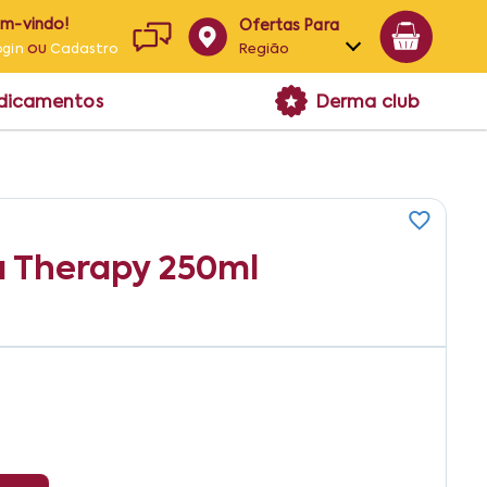
em-vindo!
Ofertas Para
ou
Região
ogin
Cadastro
Alagoas
edicamentos
Derma club
Bahia
Paraíba
Pernambuco
a Therapy 250ml