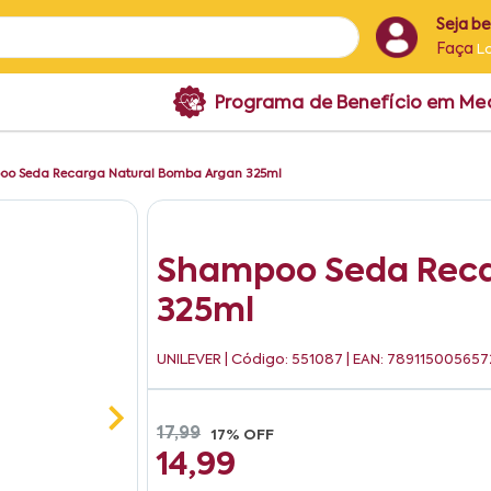
Seja b
Faça
L
Programa de Benefício em M
o Seda Recarga Natural Bomba Argan 325ml
Shampoo Seda Reca
325ml
UNILEVER
| Código: 551087 | EAN: 789115005657
17,99
17% OFF
14,99