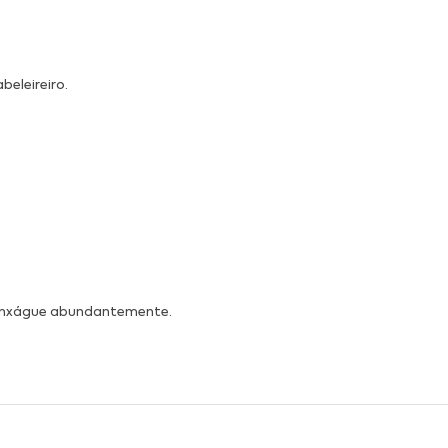
eleireiro.
 enxágue abundantemente.