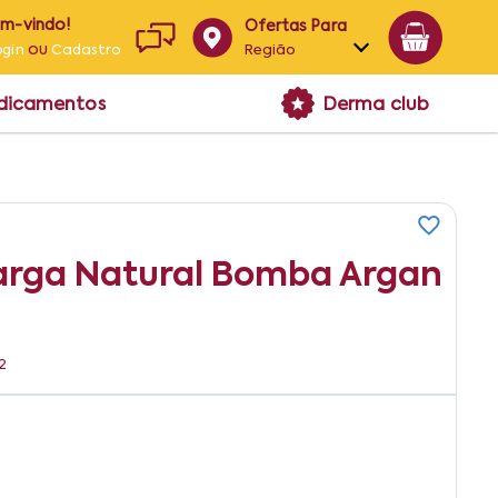
em-vindo!
Ofertas Para
ou
Região
ogin
Cadastro
Alagoas
edicamentos
Derma club
Bahia
Paraíba
Pernambuco
rga Natural Bomba Argan
2