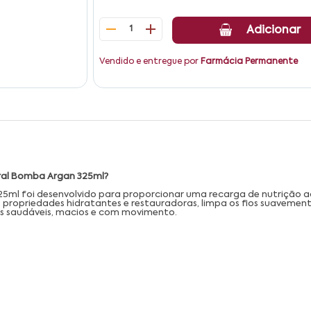
1
Adicionar
Vendido e entregue por
Farmácia Permanente
ral Bomba Argan 325ml?
l foi desenvolvido para proporcionar uma recarga de nutrição aos
 propriedades hidratantes e restauradoras, limpa os fios suavemente
ais saudáveis, macios e com movimento.