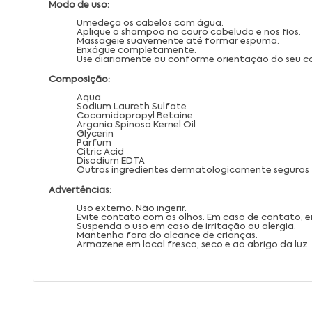
Modo de uso:
Umedeça os cabelos com água.
Aplique o shampoo no couro cabeludo e nos fios.
Massageie suavemente até formar espuma.
Enxágue completamente.
Use diariamente ou conforme orientação do seu cab
Composição:
Aqua
Sodium Laureth Sulfate
Cocamidopropyl Betaine
Argania Spinosa Kernel Oil
Glycerin
Parfum
Citric Acid
Disodium EDTA
Outros ingredientes dermatologicamente seguros
Advertências:
Uso externo. Não ingerir.
Evite contato com os olhos. Em caso de contato,
Suspenda o uso em caso de irritação ou alergia.
Mantenha fora do alcance de crianças.
Armazene em local fresco, seco e ao abrigo da luz.