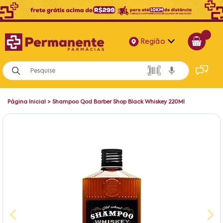
Região
Alagoas
Bahia
Página Inicial
>
Shampoo Qod Barber Shop Black Whiskey 220Ml
Paraíba
Pernambuco