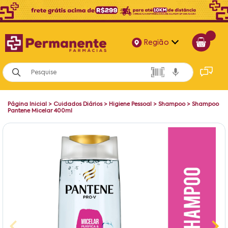
Região
Alagoas
Bahia
Página Inicial
>
Cuidados Diários
>
Higiene Pessoal
>
Shampoo
>
Shampoo
Paraíba
Pantene Micelar 400ml
Pernambuco