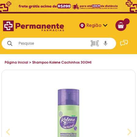
Região
Alagoas
Bahia
Página Inicial
>
Shampoo Kolene Cachinhos 300Ml
Paraíba
Pernambuco