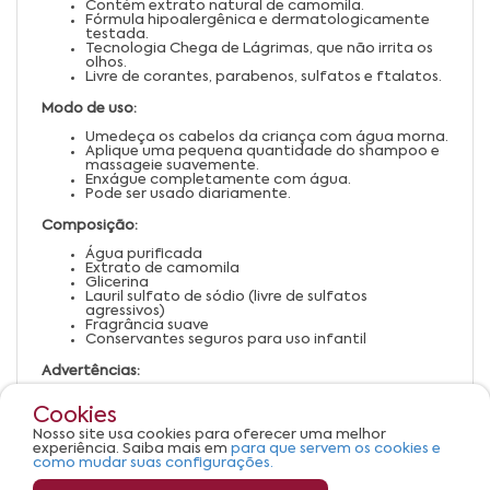
Contém extrato natural de camomila.
Fórmula hipoalergênica e dermatologicamente
testada.
Tecnologia Chega de Lágrimas, que não irrita os
olhos.
Livre de corantes, parabenos, sulfatos e ftalatos.
Modo de uso:
Umedeça os cabelos da criança com água morna.
Aplique uma pequena quantidade do shampoo e
massageie suavemente.
Enxágue completamente com água.
Pode ser usado diariamente.
Composição:
Água purificada
Extrato de camomila
Glicerina
Lauril sulfato de sódio (livre de sulfatos
agressivos)
Fragrância suave
Conservantes seguros para uso infantil
Advertências:
Uso externo.
Cookies
Manter fora do alcance de crianças.
Em caso de irritação, suspender o uso e procurar
Nosso site usa cookies para oferecer uma melhor
orientação médica.
experiência. Saiba mais em
para que servem os cookies e
Armazenar em local seco e fresco.
como mudar suas configurações.