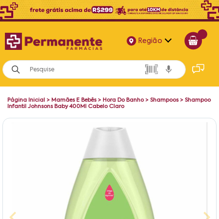
Região
Alagoas
Bahia
Página Inicial
>
Mamães E Bebês
>
Hora Do Banho
>
Shampoos
>
Shampoo
Paraíba
Infantil Johnsons Baby 400Ml Cabelo Claro
Pernambuco