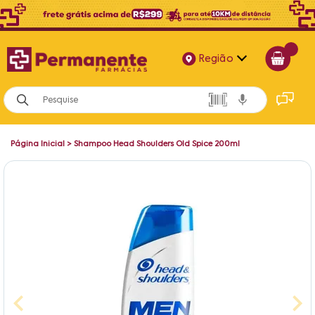
Região
Alagoas
Bahia
Página Inicial
>
Shampoo Head Shoulders Old Spice 200ml
Paraíba
Pernambuco