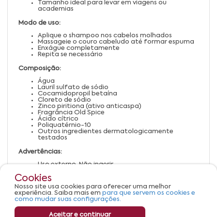
Tamanho ideal para levar em viagens ou
academias
Modo de uso:
Aplique o shampoo nos cabelos molhados
Massageie o couro cabeludo até formar espuma
Enxágue completamente
Repita se necessário
Composição:
Água
Lauril sulfato de sódio
Cocamidopropil betaína
Cloreto de sódio
Zinco piritiona (ativo anticaspa)
Fragrância Old Spice
Ácido cítrico
Poliquatérnio-10
Outros ingredientes dermatologicamente
testados
Advertências:
Uso externo. Não ingerir
Evite contato com os olhos. Em caso de contato,
Cookies
enxágue abundantemente
Suspenda o uso em caso de irritação ou alergia
Nosso site usa cookies para oferecer uma melhor
Mantenha fora do alcance de crianças
experiência. Saiba mais em
para que servem os cookies e
Armazene em local fresco, seco e ao abrigo da luz
como mudar suas configurações.
Aceitar e continuar