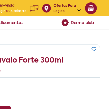
em-vindo!
Ofertas Para
ou
Região
ogin
Cadastro
Alagoas
edicamentos
Derma club
Bahia
Paraíba
Pernambuco
valo Forte 300ml
3