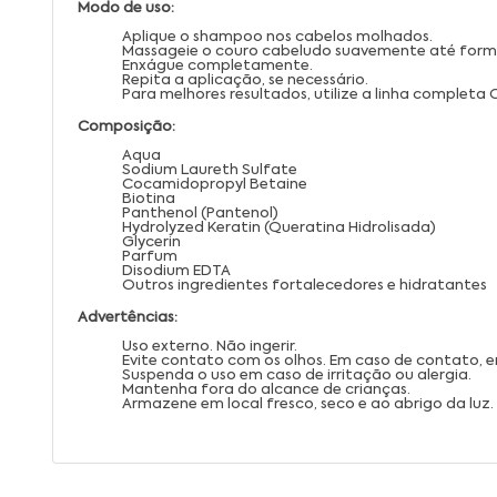
Modo de uso:
Aplique o shampoo nos cabelos molhados.
Massageie o couro cabeludo suavemente até form
Enxágue completamente.
Repita a aplicação, se necessário.
Para melhores resultados, utilize a linha completa 
Composição:
Aqua
Sodium Laureth Sulfate
Cocamidopropyl Betaine
Biotina
Panthenol (Pantenol)
Hydrolyzed Keratin (Queratina Hidrolisada)
Glycerin
Parfum
Disodium EDTA
Outros ingredientes fortalecedores e hidratantes
Advertências:
Uso externo. Não ingerir.
Evite contato com os olhos. Em caso de contato,
Suspenda o uso em caso de irritação ou alergia.
Mantenha fora do alcance de crianças.
Armazene em local fresco, seco e ao abrigo da luz.