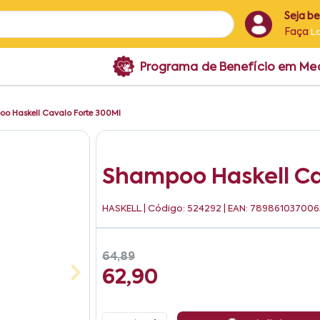
Seja b
Faça
L
Programa de Benefício em M
o Haskell Cavalo Forte 300Ml
Shampoo Haskell Ca
HASKELL
| Código: 524292 | EAN: 789861037006
64,89
62,90