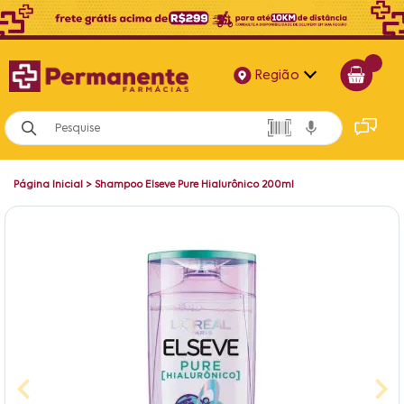
Região
Alagoas
Bahia
Página Inicial
>
Shampoo Elseve Pure Hialurônico 200ml
Paraíba
Pernambuco