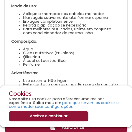
Modo de uso:
Aplique o shampoo nos cabelos molhados
Massageie suavemente até formar espuma
Enxágue completamente
Repita a aplicação se necessário
Para melhores resultados, utilize em conjunto
com condicionador da mesma linha
Composição:
Água
Óleos nutritivos (tri-óleos)
Glicerina
Álcool cetoestearílico
Perfume
Advertências:
Uso externo. Não ingerir.
Evite contato com os olhos. Em caso de contato,
enxágue abundantemente.
Suspenda o uso em caso de irritação ou alergia.
Cookies
Mantenha fora do alcance de crianças.
Nosso site usa cookies para oferecer uma melhor
Conservar em local fresco, seco e ao abrigo da luz
experiência. Saiba mais em
para que servem os cookies e
solar direta.
como mudar suas configurações.
Aceitar e continuar
Adicionar