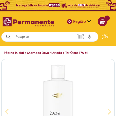
Região
Alagoas
Bahia
Página Inicial
>
Shampoo Dove Nutrição + Tri-Óleos 370 Ml
Paraíba
Pernambuco