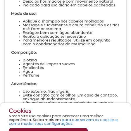
Deixa os fios macios e com movimento natural
Indicado para uso diário em cabelos cacheados
Modo de uso:
Aplique o shampoo nos cabelos molhados
Massageie suavemente o couro cabeludo e os fios
até formar espuma
Enxágue bem com água abundante
Repita a aplicação se necessário
Para melhores resultados, utilize em conjunto
com o condicionador da mesma linha
Composição:
Biotina
Agentes de limpeza suaves
Emolientes
Água
Perfume
Advertências:
Uso externo. Não ingerir.
Evite contato com os olhos. Em caso de contato,
enxágue abundantemente.
Não aplicar sobre o couro cabeludo irritado ou
lesionado.
Cookies
Suspenda o uso em caso de irritação ou alergia.
Mantenha fora do alcance de crianças.
Nosso site usa cookies para oferecer uma melhor
Conservar em local fresco, seco e ao abrigo da luz
experiência. Saiba mais em
para que servem os cookies e
solar direta.
como mudar suas configurações.