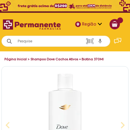
Região
Alagoas
Bahia
Página Inicial
>
Shampoo Dove Cachos Ativos + Biotina 370Ml
Paraíba
Pernambuco