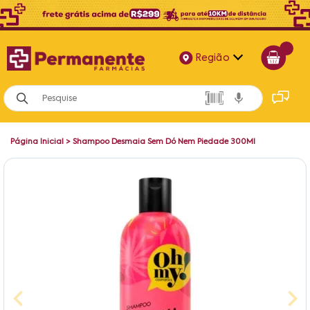
Região
Alagoas
Bahia
Página Inicial
>
Shampoo Desmaia Sem Dó Nem Piedade 300Ml
Paraíba
Pernambuco