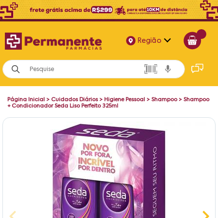
Região
Alagoas
Bahia
Página Inicial
>
Cuidados Diários
>
Higiene Pessoal
>
Shampoo
>
Shampoo
Paraíba
+ Condicionador Seda Liso Perfeito 325ml
Pernambuco