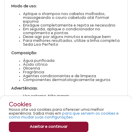
Modo de uso:
Aplique o shampoo nos cabelos molhados,
massageando o couro cabeludo até formar
espuma
Enxágue completamente e repita se necessário
Em seguida, aplique o condicionador no
comprimento e pontas
Deixe agir por alguns minutos e enxágue bem
Para melhores resultados, utilize a linha completa
Seda Liso Perfeito
Composição:
Água purificada
Ácido cítrico
Glicerina
Fragrância
Agentes condicionantes e de limpeza
Componentes dermatologicamente seguros
Advertências:
Uso externo. Não ingerir
Evite contato com os olhos. Em caso de contato,
enxágue com água abundante
Cookies
Suspenda o uso em caso de irritação ou alergia
Nosso site usa cookies para oferecer uma melhor
Mantenha fora do alcance de crianças
experiência. Saiba mais em
para que servem os cookies e
Armazene em local fresco, seco e ao abrigo da luz
como mudar suas configurações.
Aceitar e continuar