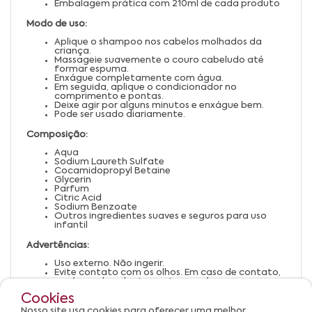
Embalagem prática com 210ml de cada produto
Modo de uso:
Aplique o shampoo nos cabelos molhados da
criança.
Massageie suavemente o couro cabeludo até
formar espuma.
Enxágue completamente com água.
Em seguida, aplique o condicionador no
comprimento e pontas.
Deixe agir por alguns minutos e enxágue bem.
Pode ser usado diariamente.
Composição:
Aqua
Sodium Laureth Sulfate
Cocamidopropyl Betaine
Glycerin
Parfum
Citric Acid
Sodium Benzoate
Outros ingredientes suaves e seguros para uso
infantil
Advertências:
Uso externo. Não ingerir.
Evite contato com os olhos. Em caso de contato,
enxágue abundantemente com água.
Suspenda o uso em caso de irritação ou reação
Cookies
alérgica.
Mantenha fora do alcance de crianças.
Nosso site usa cookies para oferecer uma melhor