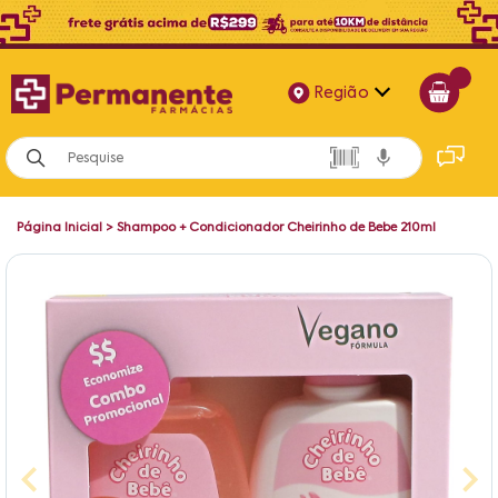
Região
Alagoas
Bahia
Página Inicial
>
Shampoo + Condicionador Cheirinho de Bebe 210ml
Paraíba
Pernambuco