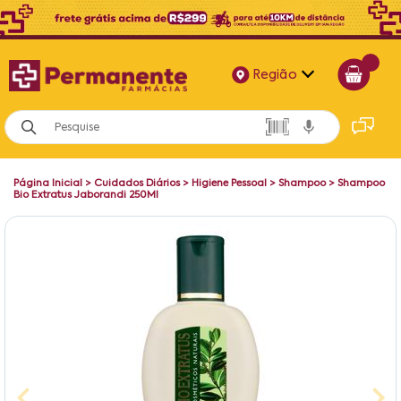
Região
Alagoas
Bahia
Página Inicial
>
Cuidados Diários
>
Higiene Pessoal
>
Shampoo
>
Shampoo
Paraíba
Bio Extratus Jaborandi 250Ml
Pernambuco