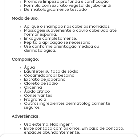
Promove limpeza profunda e tonificação
Fórmula com extrato vegetal de jaborandi
Dermatologicamente testado
Modo de uso:
Aplique o shampoo nos cabelos molhados.
Massageie suavemente o couro cabeludo até
formar espuma.
Enxágue completamente.
Repita a aplicação se necessário.
Use conforme orientação médica ou
dermatológica.
Composição:
Água
Lauril éter sulfato de sódio
Cocamidopropil betaína
Extrato de jaborandi
Cloreto de sódio
Glicerina
Ácido cítrico
Conservantes
Fragrância
Outros ingredientes dermatologicamente
seguros
Advertências:
Uso externo. Não ingerir.
Evite contato com os olhos. Em caso de contato,
enxágue abundantemente.
Suspenda o uso em caso de irritação ou alergia.