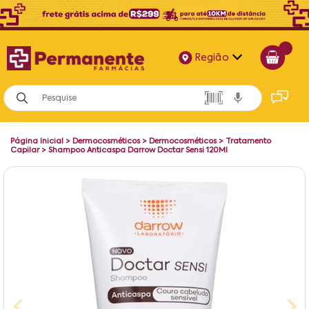
Região
Alagoas
Bahia
Página Inicial
>
Dermocosméticos
>
Dermocosméticos
>
Tratamento
Paraíba
Capilar
>
Shampoo Anticaspa Darrow Doctar Sensi 120Ml
Pernambuco