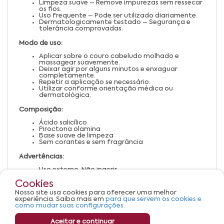
Limpeza suave – Remove impurezas sem ressecar
os fios.
Uso frequente – Pode ser utilizado diariamente.
Dermatologicamente testado – Segurança e
tolerância comprovadas.
Modo de uso:
Aplicar sobre o couro cabeludo molhado e
massagear suavemente.
Deixar agir por alguns minutos e enxaguar
completamente.
Repetir a aplicação se necessário.
Utilizar conforme orientação médica ou
dermatológica.
Composição:
Ácido salicílico
Piroctona olamina
Base suave de limpeza
Sem corantes e sem fragrância
Advertências:
Uso externo. Não ingerir.
Evitar contato com os olhos. Em caso de contato,
Cookies
enxaguar com água abundante.
Manter fora do alcance de crianças.
Nosso site usa cookies para oferecer uma melhor
Em caso de irritação, suspender o uso e procurar
experiência. Saiba mais em
para que servem os cookies e
orientação médica.
como mudar suas configurações.
Aceitar e continuar