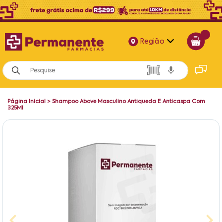
Região
Alagoas
Bahia
Página Inicial
>
Shampoo Above Masculino Antiqueda E Anticaspa Com
Paraíba
325Ml
Pernambuco