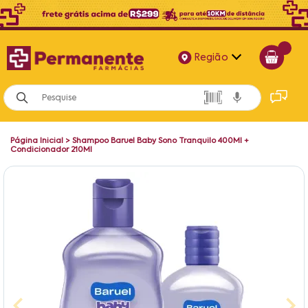
Região
Alagoas
Bahia
Página Inicial
>
Shampoo Baruel Baby Sono Tranquilo 400Ml +
Paraíba
Condicionador 210Ml
Pernambuco