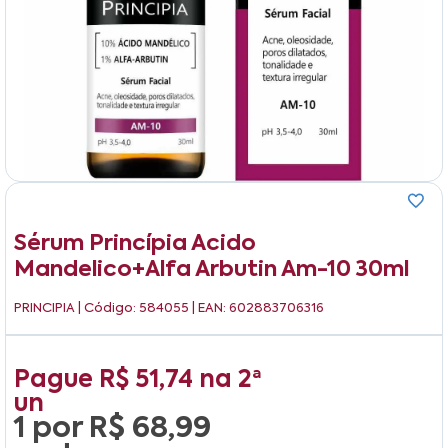
Sérum Princípia Acido
Mandelico+alfa Arbutin Am-10 30ml
PRINCIPIA
| Código: 584055 | EAN: 602883706316
Pague
R$ 51,74
na
2ª
un
1 por
R$ 68,99