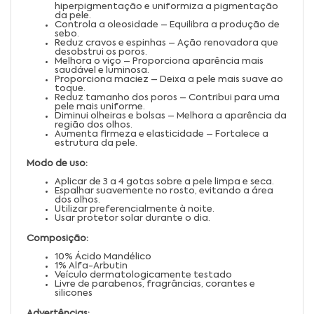
hiperpigmentação e uniformiza a pigmentação
da pele.
Controla a oleosidade – Equilibra a produção de
sebo.
Reduz cravos e espinhas – Ação renovadora que
desobstrui os poros.
Melhora o viço – Proporciona aparência mais
saudável e luminosa.
Proporciona maciez – Deixa a pele mais suave ao
toque.
Reduz tamanho dos poros – Contribui para uma
pele mais uniforme.
Diminui olheiras e bolsas – Melhora a aparência da
região dos olhos.
Aumenta firmeza e elasticidade – Fortalece a
estrutura da pele.
Modo de uso:
Aplicar de 3 a 4 gotas sobre a pele limpa e seca.
Espalhar suavemente no rosto, evitando a área
dos olhos.
Utilizar preferencialmente à noite.
Usar protetor solar durante o dia.
Composição:
10% Ácido Mandélico
1% Alfa-Arbutin
Veículo dermatologicamente testado
Livre de parabenos, fragrâncias, corantes e
silicones
Advertências: