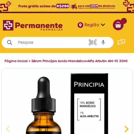
Região
Alagoas
Bahia
Página Inicial
>
Sérum Princípia Acido Mandelico+Alfa Arbutin AM-10 30Ml
Paraíba
Pernambuco