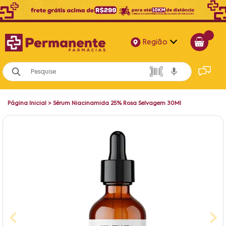
Região
Alagoas
Bahia
Página Inicial
>
Sérum Niacinamida 25% Rosa Selvagem 30Ml
Paraíba
Pernambuco