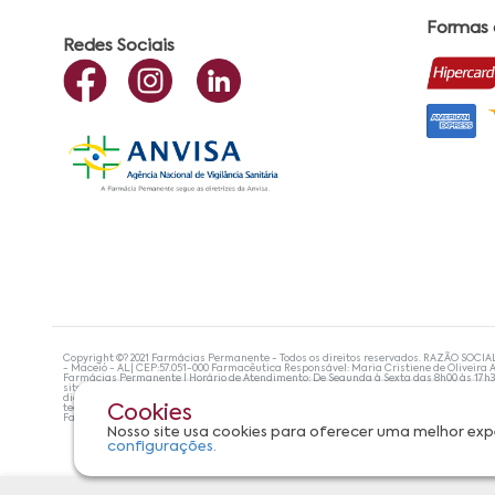
Formas
Redes Sociais
Copyright ©? 2021 Farmácias Permanente - Todos os direitos reservados. RAZÃO SOCIA
- Maceió - AL| CEP:57.051-000 Farmacêutica Responsável: Maria Cristiene de Oliveira A
Farmácias Permanente | Horário de Atendimento: De Segunda à Sexta das 8h00 às 17h
site não devem ser utilizadas para automedicação e, de forma alguma, substituem as
diagnosticar problemas de saúde e prescrever o tratamento adequado. Se os sintoma
tecnologias mais avançadas de proteção de dados, para que você possa realizar suas
Cookies
Farmácias Permanente. Todos os pedidos efetuados estão sujeitos à confirmação da d
Nosso site usa cookies para oferecer uma melhor exp
configurações.