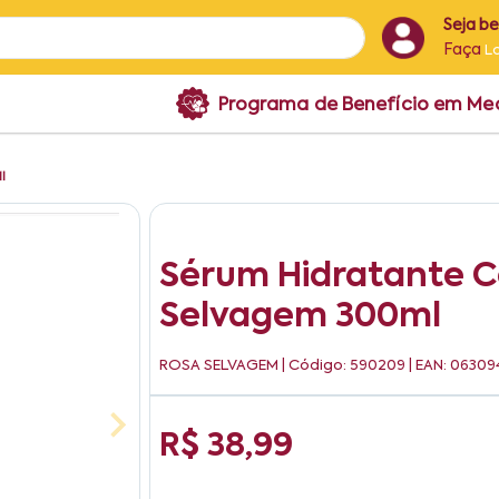
Seja b
Faça
L
Programa de Benefício em M
l
Sérum Hidratante C
Selvagem 300ml
ROSA SELVAGEM
| Código: 590209 | EAN: 06309
R$ 38,99