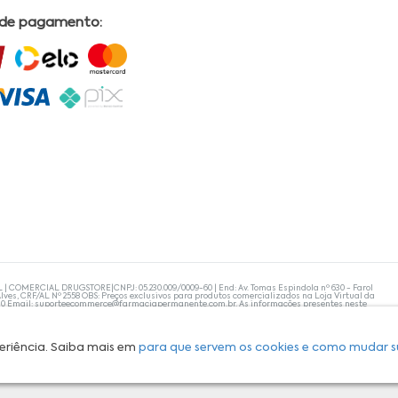
 de pagamento:
L | COMERCIAL DRUGSTORE|CNPJ: 05.230.009/0009-60 | End: Av. Tomas Espindola nº 630 - Farol
lves, CRF/AL Nº 2558 OBS: Preços exclusivos para produtos comercializados na Loja Virtual da
30 Email:
suporteecommerce@farmaciapermanente.com.br
. As informações presentes neste
 orientações de um profissional da área médica. Apenas o médico está capacitado para
s persistirem, um médico deve ser consultado. A Farmácia Permanente trabalha com as
 compras com tranquilidade. A privacidade e a segurança dos clientes são compromissos da
isponibilidade de produto em nosso estoque.
eriência. Saiba mais em
para que servem os cookies e como mudar s