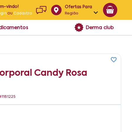
em-vindo!
Ofertas Para
ou
Região
ogin
Cadastro
Alagoas
edicamentos
Derma club
Bahia
Paraíba
Pernambuco
orporal Candy Rosa
41181225