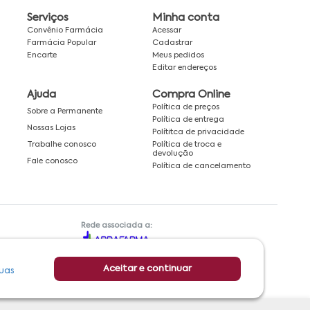
Serviços
Minha conta
Convênio Farmácia
Acessar
Farmácia Popular
Cadastrar
Encarte
Meus pedidos
Editar endereços
Ajuda
Compra Online
Política de preços
Sobre a Permanente
Política de entrega
Nossas Lojas
Polítitca de privacidade
Política de troca e
Trabalhe conosco
devolução
Fale conosco
Política de cancelamento
Rede associada a:
Aceitar e continuar
uas