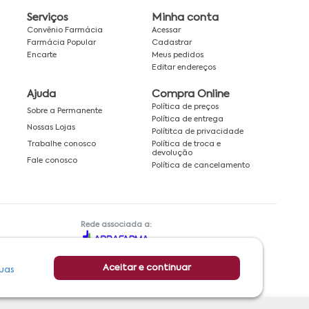
Serviços
Minha conta
Convênio Farmácia
Acessar
Farmácia Popular
Cadastrar
Encarte
Meus pedidos
Editar endereços
Ajuda
Compra Online
Política de preços
Sobre a Permanente
Política de entrega
Nossas Lojas
Polítitca de privacidade
Política de troca e
Trabalhe conosco
devolução
Fale conosco
Política de cancelamento
Rede associada a:
Aceitar e continuar
uas