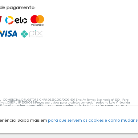
 de pagamento:
L | COMERCIAL DRUGSTORE|CNPJ: 05.230.009/0009-60 | End: Av. Tomas Espindola nº 630 - Farol
lves, CRF/AL Nº 2558 OBS: Preços exclusivos para produtos comercializados na Loja Virtual da
30 Email:
suporteecommerce@farmaciapermanente.com.br
. As informações presentes neste
 orientações de um profissional da área médica. Apenas o médico está capacitado para
s persistirem, um médico deve ser consultado. A Farmácia Permanente trabalha com as
 compras com tranquilidade. A privacidade e a segurança dos clientes são compromissos da
isponibilidade de produto em nosso estoque.
eriência. Saiba mais em
para que servem os cookies e como mudar s