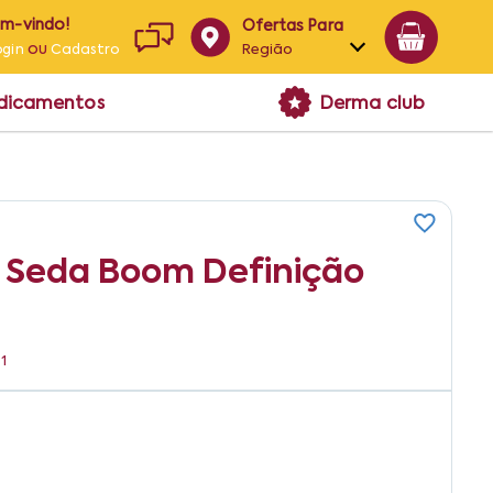
em-vindo!
Ofertas Para
ou
Região
ogin
Cadastro
Alagoas
edicamentos
Derma club
Bahia
Paraíba
Pernambuco
z Seda Boom Definição
1