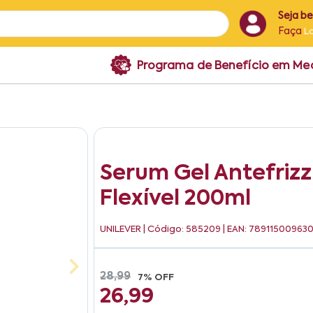
Seja b
Faça
L
Programa de Benefício em M
Serum Gel Antefriz
Flexível 200ml
UNILEVER
| Código: 585209 | EAN: 789115009630
28,99
7% OFF
26,99