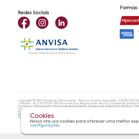
Formas
Redes Sociais
Copyright ©? 2021 Farmácias Permanente - Todos os direitos reservados. RAZÃO SOCIA
- Maceió - AL| CEP:57.051-000 Farmacêutica Responsável: Maria Cristiene de Oliveira A
Farmácias Permanente | Horário de Atendimento: De Segunda à Sexta das 8h00 às 17h
site não devem ser utilizadas para automedicação e, de forma alguma, substituem as
diagnosticar problemas de saúde e prescrever o tratamento adequado. Se os sintoma
tecnologias mais avançadas de proteção de dados, para que você possa realizar suas
Cookies
Farmácias Permanente. Todos os pedidos efetuados estão sujeitos à confirmação da d
Nosso site usa cookies para oferecer uma melhor exp
configurações.