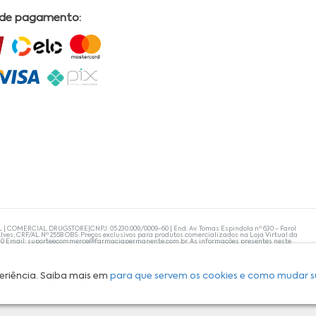
 de pagamento:
L | COMERCIAL DRUGSTORE|CNPJ: 05.230.009/0009-60 | End: Av. Tomas Espindola nº 630 - Farol
lves, CRF/AL Nº 2558 OBS: Preços exclusivos para produtos comercializados na Loja Virtual da
30 Email:
suporteecommerce@farmaciapermanente.com.br
. As informações presentes neste
 orientações de um profissional da área médica. Apenas o médico está capacitado para
s persistirem, um médico deve ser consultado. A Farmácia Permanente trabalha com as
 compras com tranquilidade. A privacidade e a segurança dos clientes são compromissos da
isponibilidade de produto em nosso estoque.
eriência. Saiba mais em
para que servem os cookies e como mudar s