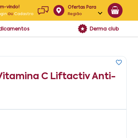
em-vindo!
Ofertas Para
ou
Região
ogin
Cadastro
Alagoas
edicamentos
Derma club
Bahia
Paraíba
Pernambuco
itamina C Liftactiv Anti-