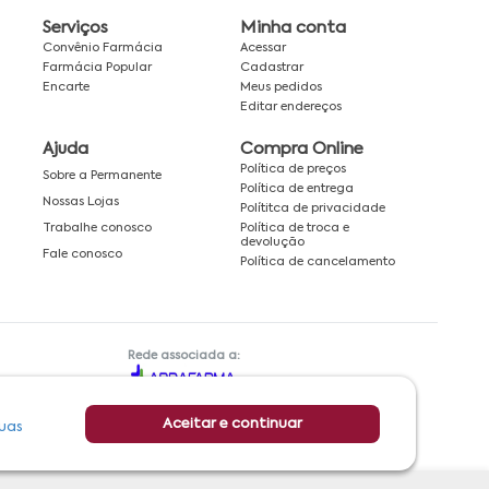
Serviços
Minha conta
Convênio Farmácia
Acessar
Farmácia Popular
Cadastrar
Encarte
Meus pedidos
Editar endereços
Ajuda
Compra Online
Política de preços
Sobre a Permanente
Política de entrega
Nossas Lojas
Polítitca de privacidade
Política de troca e
Trabalhe conosco
devolução
Fale conosco
Política de cancelamento
Rede associada a:
Aceitar e continuar
uas