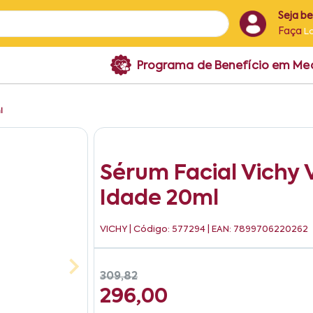
Seja b
Faça
L
Programa de Benefício em M
l
Sérum Facial Vichy V
Idade 20ml
VICHY
| Código: 577294 | EAN: 7899706220262
309,82
296,00