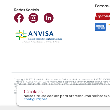
Formas
Redes Sociais
Copyright ©? 2021 Farmácias Permanente - Todos os direitos reservados. RAZÃO SOCIA
- Maceió - AL| CEP:57.051-000 Farmacêutica Responsável: Maria Cristiene de Oliveira A
Farmácias Permanente | Horário de Atendimento: De Segunda à Sexta das 8h00 às 17h
site não devem ser utilizadas para automedicação e, de forma alguma, substituem as
diagnosticar problemas de saúde e prescrever o tratamento adequado. Se os sintoma
tecnologias mais avançadas de proteção de dados, para que você possa realizar suas
Cookies
Farmácias Permanente. Todos os pedidos efetuados estão sujeitos à confirmação da d
Nosso site usa cookies para oferecer uma melhor exp
configurações.