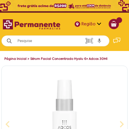
Região
Alagoas
Bahia
Página Inicial
>
Sérum Facial Concentrado Hyalu 6+ Adcos 30Ml
Paraíba
Pernambuco