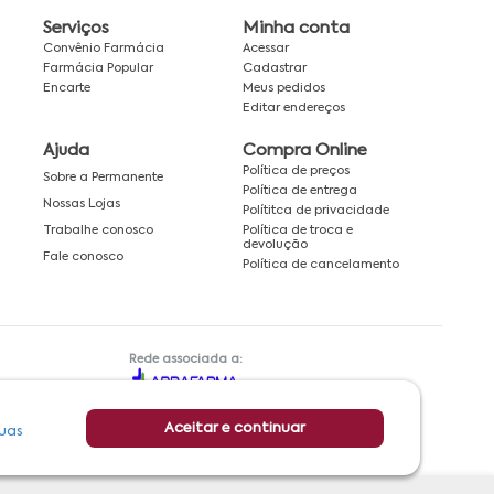
Serviços
Minha conta
Convênio Farmácia
Acessar
Farmácia Popular
Cadastrar
Encarte
Meus pedidos
Editar endereços
Ajuda
Compra Online
Política de preços
Sobre a Permanente
Política de entrega
Nossas Lojas
Polítitca de privacidade
Política de troca e
Trabalhe conosco
devolução
Fale conosco
Política de cancelamento
Rede associada a:
Aceitar e continuar
uas