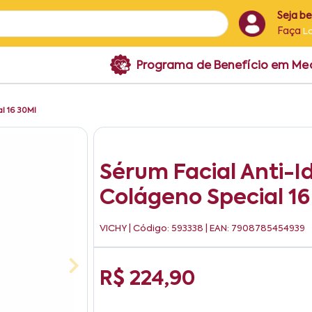
Seja b
Faça
L
Programa de Benefício em M
al 16 30Ml
Sérum Facial Anti-Id
Colágeno Special 16
VICHY
| Código: 593338 | EAN: 7908785454939
R$ 224,90