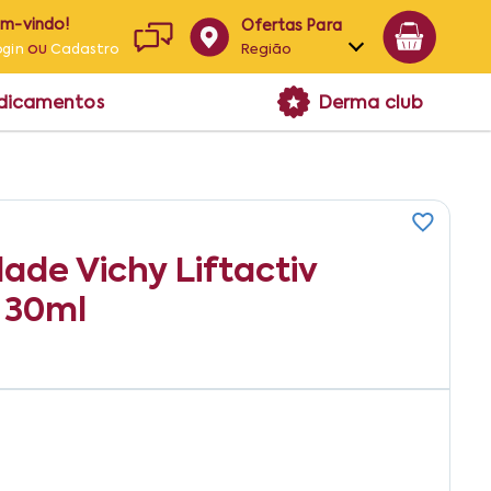
em-vindo!
Ofertas Para
ou
Região
ogin
Cadastro
Alagoas
edicamentos
Derma club
Bahia
Paraíba
Pernambuco
ade Vichy Liftactiv
 30ml