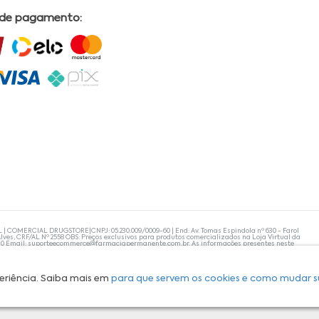
 de pagamento:
L | COMERCIAL DRUGSTORE|CNPJ: 05.230.009/0009-60 | End: Av. Tomas Espindola nº 630 - Farol
lves, CRF/AL Nº 2558 OBS: Preços exclusivos para produtos comercializados na Loja Virtual da
30 Email:
suporteecommerce@farmaciapermanente.com.br
. As informações presentes neste
 orientações de um profissional da área médica. Apenas o médico está capacitado para
s persistirem, um médico deve ser consultado. A Farmácia Permanente trabalha com as
 compras com tranquilidade. A privacidade e a segurança dos clientes são compromissos da
isponibilidade de produto em nosso estoque.
eriência. Saiba mais em
para que servem os cookies e como mudar s