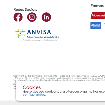
Formas
Redes Sociais
Copyright ©? 2021 Farmácias Permanente - Todos os direitos reservados. RAZÃO SOCIA
- Maceió - AL| CEP:57.051-000 Farmacêutica Responsável: Maria Cristiene de Oliveira A
Farmácias Permanente | Horário de Atendimento: De Segunda à Sexta das 8h00 às 17h
site não devem ser utilizadas para automedicação e, de forma alguma, substituem as
diagnosticar problemas de saúde e prescrever o tratamento adequado. Se os sintoma
tecnologias mais avançadas de proteção de dados, para que você possa realizar suas
Cookies
Farmácias Permanente. Todos os pedidos efetuados estão sujeitos à confirmação da d
Nosso site usa cookies para oferecer uma melhor exp
configurações.