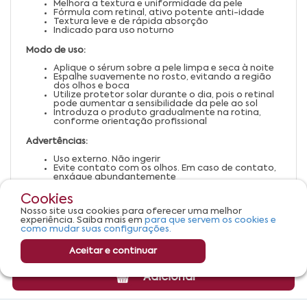
Melhora a textura e uniformidade da pele
Fórmula com retinal, ativo potente anti-idade
Textura leve e de rápida absorção
Indicado para uso noturno
Modo de uso:
Aplique o sérum sobre a pele limpa e seca à noite
Espalhe suavemente no rosto, evitando a região
dos olhos e boca
Utilize protetor solar durante o dia, pois o retinal
pode aumentar a sensibilidade da pele ao sol
Introduza o produto gradualmente na rotina,
conforme orientação profissional
Advertências:
Uso externo. Não ingerir
Evite contato com os olhos. Em caso de contato,
enxágue abundantemente
Suspenda o uso em caso de irritação ou alergia
Não utilizar durante a gravidez ou lactação sem
Cookies
orientação médica
Nosso site usa cookies para oferecer uma melhor
Mantenha fora do alcance de crianças
experiência. Saiba mais em
para que servem os cookies e
Armazene em local fresco, seco e ao abrigo da luz
como mudar suas configurações.
Aceitar e continuar
Adicionar