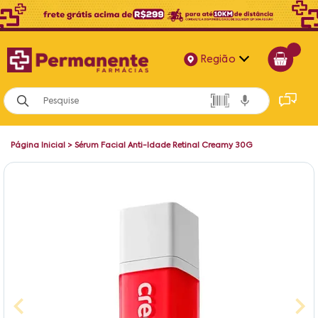
Região
Alagoas
Bahia
Página Inicial
>
Sérum Facial Anti-Idade Retinal Creamy 30G
Paraíba
Pernambuco