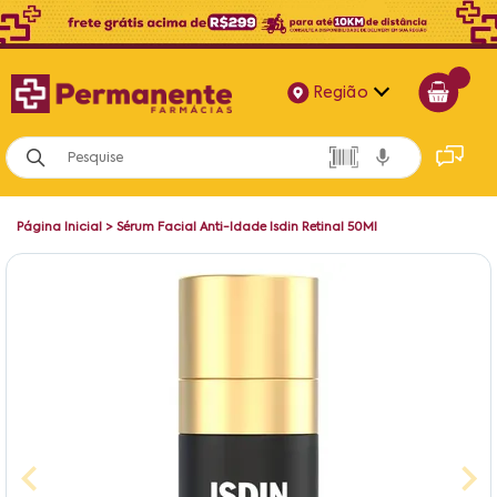
Região
Alagoas
Bahia
Página Inicial
>
Sérum Facial Anti-Idade Isdin Retinal 50Ml
Paraíba
Pernambuco