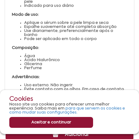
pele
Indicado para uso diário
Modo de uso:
Aplique o sérum sobre a pele limpa e seca
Espalhe suavemente até completa absorção
Use diariamente, preferencialmente após o
banho
Pode ser aplicado em todo o corpo
Composição:
Água
Ácido Hialurônico
Glicerina
Perfume
Advertências:
Uso externo. Não ingerir.
Evite contato com os olhos. Em caso de contato,
enxágue abundantemente.
Suspenda o uso em caso de irritação ou alergia.
Cookies
Mantenha fora do alcance de crianças.
Nosso site usa cookies para oferecer uma melhor
Conservar em local fresco, seco e ao abrigo da luz
experiência. Saiba mais em
para que servem os cookies e
solar direta.
como mudar suas configurações.
Aceitar e continuar
Adicionar