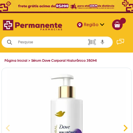
Região
Alagoas
Bahia
Página Inicial
>
Sérum Dove Corporal Hialurônico 380Ml
Paraíba
Pernambuco