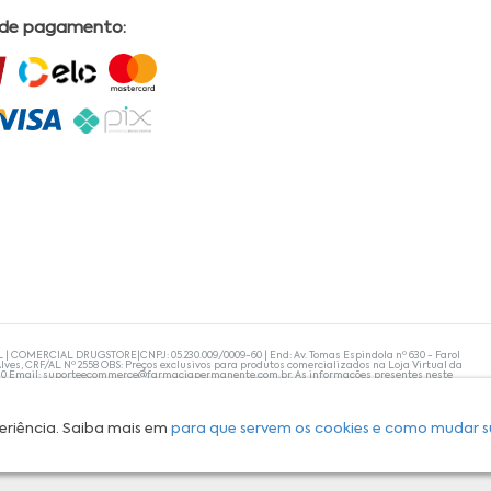
 de pagamento:
L | COMERCIAL DRUGSTORE|CNPJ: 05.230.009/0009-60 | End: Av. Tomas Espindola nº 630 - Farol
lves, CRF/AL Nº 2558 OBS: Preços exclusivos para produtos comercializados na Loja Virtual da
30 Email:
suporteecommerce@farmaciapermanente.com.br
. As informações presentes neste
 orientações de um profissional da área médica. Apenas o médico está capacitado para
s persistirem, um médico deve ser consultado. A Farmácia Permanente trabalha com as
 compras com tranquilidade. A privacidade e a segurança dos clientes são compromissos da
isponibilidade de produto em nosso estoque.
eriência. Saiba mais em
para que servem os cookies e como mudar s