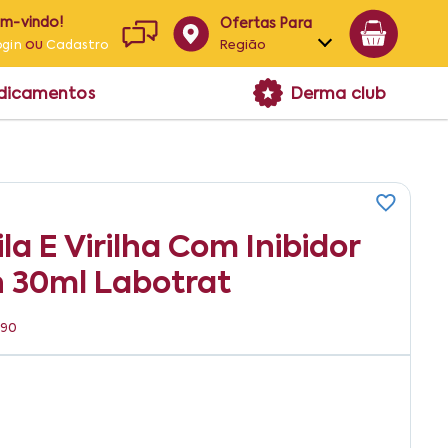
em-vindo!
Ofertas Para
ou
Região
ogin
Cadastro
Alagoas
edicamentos
Derma club
Bahia
Paraíba
Pernambuco
a E Virilha Com Inibidor
n 30ml Labotrat
190