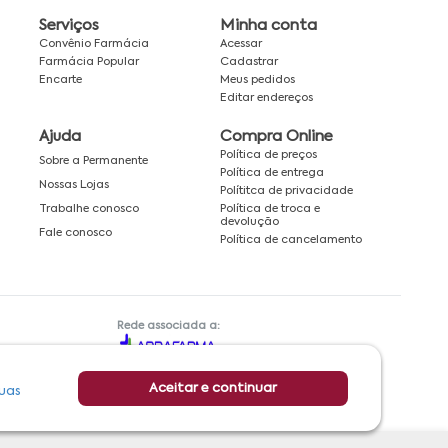
Serviços
Minha conta
Convênio Farmácia
Acessar
Farmácia Popular
Cadastrar
Encarte
Meus pedidos
Editar endereços
Ajuda
Compra Online
Política de preços
Sobre a Permanente
Política de entrega
Nossas Lojas
Polítitca de privacidade
Política de troca e
Trabalhe conosco
devolução
Fale conosco
Política de cancelamento
Rede associada a:
Aceitar e continuar
uas