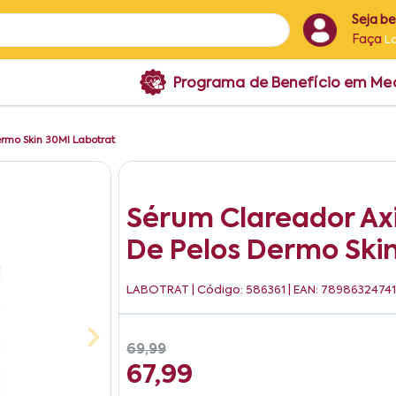
Seja b
Faça
L
Programa de Benefício em M
ermo Skin 30Ml Labotrat
Sérum Clareador Axil
De Pelos Dermo Ski
LABOTRAT
| Código: 586361 | EAN: 7898632474
69,99
67,99