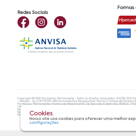
Formas
Redes Sociais
Copyright ©? 2021 Farmácias Permanente - Todos os direitos reservados. RAZÃO SOCIA
- Maceió - AL| CEP:57.051-000 Farmacêutica Responsável: Maria Cristiene de Oliveira A
Farmácias Permanente | Horário de Atendimento: De Segunda à Sexta das 8h00 às 17h
site não devem ser utilizadas para automedicação e, de forma alguma, substituem as
diagnosticar problemas de saúde e prescrever o tratamento adequado. Se os sintoma
tecnologias mais avançadas de proteção de dados, para que você possa realizar suas
Cookies
Farmácias Permanente. Todos os pedidos efetuados estão sujeitos à confirmação da d
Nosso site usa cookies para oferecer uma melhor exp
configurações.