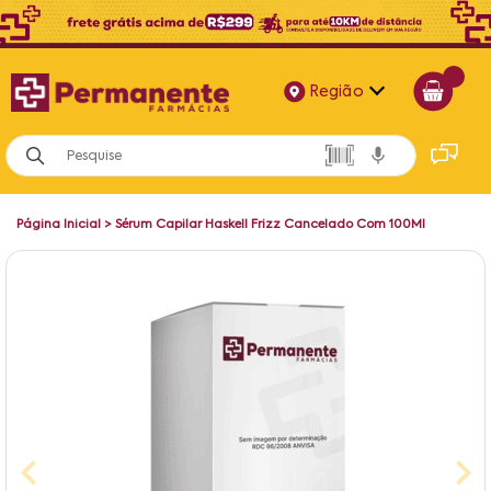
Região
Alagoas
Bahia
Página Inicial
>
Sérum Capilar Haskell Frizz Cancelado Com 100Ml
Paraíba
Pernambuco