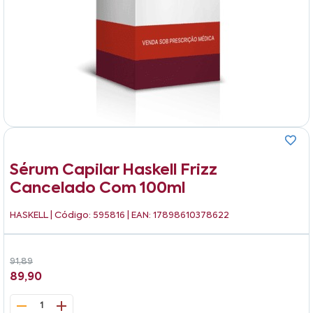
Sérum Capilar Haskell Frizz
Cancelado Com 100ml
HASKELL
| Código: 595816 | EAN: 17898610378622
91,89
89,90
1