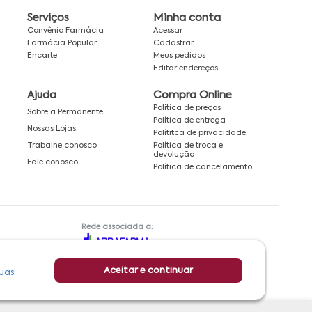
Serviços
Minha conta
Convênio Farmácia
Acessar
Farmácia Popular
Cadastrar
Encarte
Meus pedidos
Editar endereços
Ajuda
Compra Online
Política de preços
Sobre a Permanente
Política de entrega
Nossas Lojas
Polítitca de privacidade
Política de troca e
Trabalhe conosco
devolução
Fale conosco
Política de cancelamento
Rede associada a:
Aceitar e continuar
uas