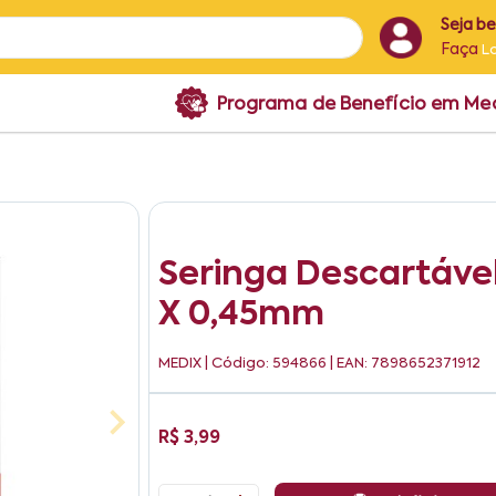
Seja b
Faça
L
Programa de Benefício em M
Seringa Descartáve
X 0,45mm
MEDIX
| Código: 594866 | EAN: 7898652371912
R$ 3,99