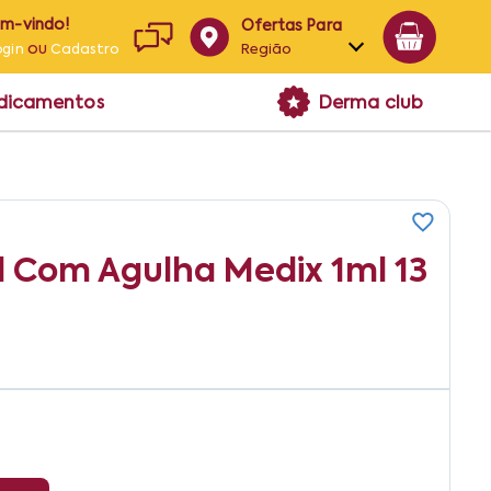
em-vindo!
Ofertas Para
ou
Região
ogin
Cadastro
Alagoas
edicamentos
Derma club
Bahia
Paraíba
Pernambuco
l Com Agulha Medix 1ml 13