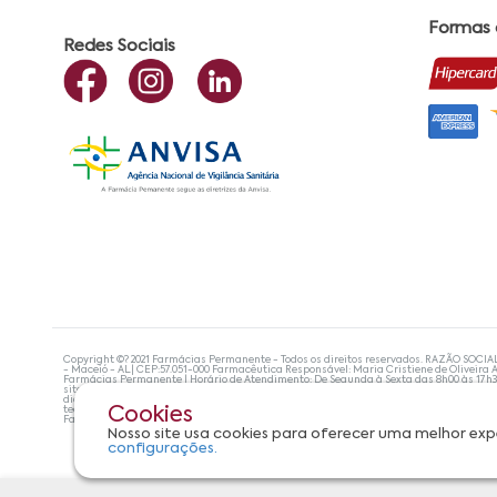
Formas
Redes Sociais
Copyright ©? 2021 Farmácias Permanente - Todos os direitos reservados. RAZÃO SOCIA
- Maceió - AL| CEP:57.051-000 Farmacêutica Responsável: Maria Cristiene de Oliveira A
Farmácias Permanente | Horário de Atendimento: De Segunda à Sexta das 8h00 às 17h
site não devem ser utilizadas para automedicação e, de forma alguma, substituem as
diagnosticar problemas de saúde e prescrever o tratamento adequado. Se os sintoma
tecnologias mais avançadas de proteção de dados, para que você possa realizar suas
Cookies
Farmácias Permanente. Todos os pedidos efetuados estão sujeitos à confirmação da d
Nosso site usa cookies para oferecer uma melhor exp
configurações.