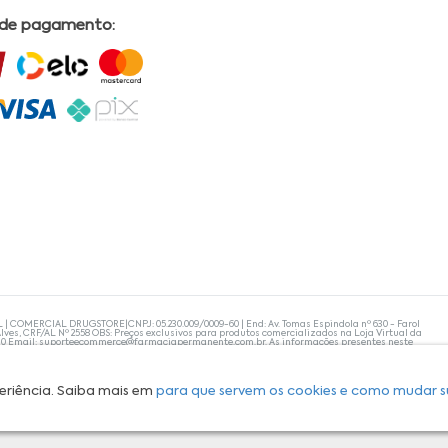
 de pagamento:
L | COMERCIAL DRUGSTORE|CNPJ: 05.230.009/0009-60 | End: Av. Tomas Espindola nº 630 - Farol
lves, CRF/AL Nº 2558 OBS: Preços exclusivos para produtos comercializados na Loja Virtual da
30 Email:
suporteecommerce@farmaciapermanente.com.br
. As informações presentes neste
 orientações de um profissional da área médica. Apenas o médico está capacitado para
s persistirem, um médico deve ser consultado. A Farmácia Permanente trabalha com as
 compras com tranquilidade. A privacidade e a segurança dos clientes são compromissos da
isponibilidade de produto em nosso estoque.
eriência. Saiba mais em
para que servem os cookies e como mudar s