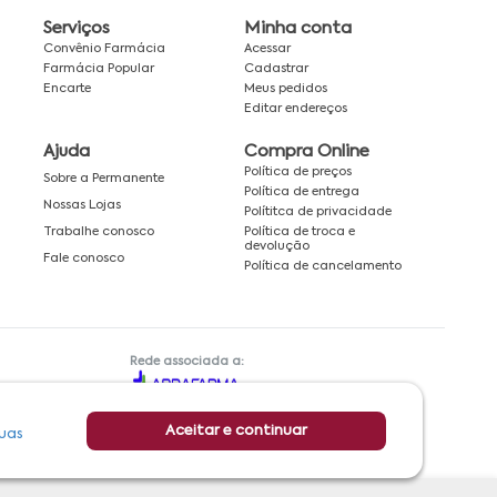
Serviços
Minha conta
Convênio Farmácia
Acessar
Farmácia Popular
Cadastrar
Encarte
Meus pedidos
Editar endereços
Ajuda
Compra Online
Política de preços
Sobre a Permanente
Política de entrega
Nossas Lojas
Polítitca de privacidade
Política de troca e
Trabalhe conosco
devolução
Fale conosco
Política de cancelamento
Rede associada a:
Aceitar e continuar
uas