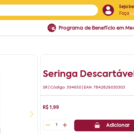
Seja b
Faça
L
Programa de Benefício em M
Seringa Descartável
SR
| Código: 594650 | EAN: 7842826030303
R$ 1,99
1
Adicionar