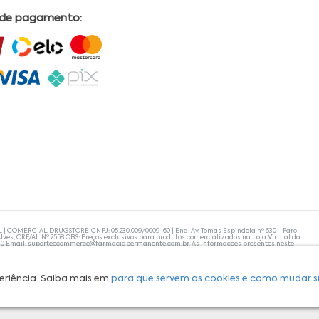
 de pagamento:
L | COMERCIAL DRUGSTORE|CNPJ: 05.230.009/0009-60 | End: Av. Tomas Espindola nº 630 - Farol
lves, CRF/AL Nº 2558 OBS: Preços exclusivos para produtos comercializados na Loja Virtual da
30 Email:
suporteecommerce@farmaciapermanente.com.br
. As informações presentes neste
 orientações de um profissional da área médica. Apenas o médico está capacitado para
s persistirem, um médico deve ser consultado. A Farmácia Permanente trabalha com as
 compras com tranquilidade. A privacidade e a segurança dos clientes são compromissos da
isponibilidade de produto em nosso estoque.
eriência. Saiba mais em
para que servem os cookies e como mudar s