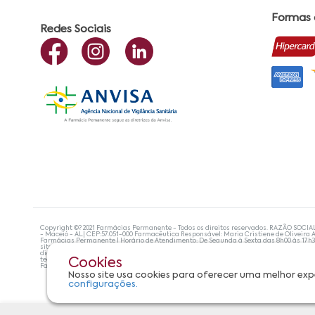
Formas
Redes Sociais
Copyright ©? 2021 Farmácias Permanente - Todos os direitos reservados. RAZÃO SOCIA
- Maceió - AL| CEP:57.051-000 Farmacêutica Responsável: Maria Cristiene de Oliveira A
Farmácias Permanente | Horário de Atendimento: De Segunda à Sexta das 8h00 às 17h
site não devem ser utilizadas para automedicação e, de forma alguma, substituem as
diagnosticar problemas de saúde e prescrever o tratamento adequado. Se os sintoma
tecnologias mais avançadas de proteção de dados, para que você possa realizar suas
Cookies
Farmácias Permanente. Todos os pedidos efetuados estão sujeitos à confirmação da d
Nosso site usa cookies para oferecer uma melhor exp
configurações.