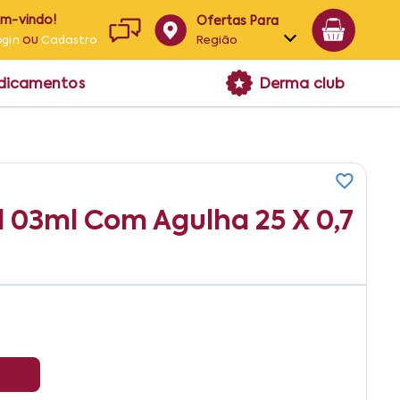
em-vindo!
Ofertas Para
ou
Região
ogin
Cadastro
Alagoas
edicamentos
Derma club
Bahia
Paraíba
Pernambuco
 03ml Com Agulha 25 X 0,7