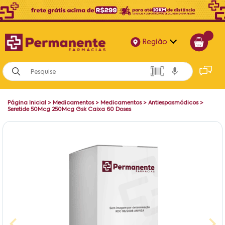
Região
Alagoas
Bahia
Página Inicial
>
Medicamentos
>
Medicamentos
>
Antiespasmódicos
>
Paraíba
Seretide 50Mcg 250Mcg Gsk Caixa 60 Doses
Pernambuco