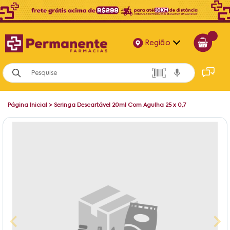
Região
Alagoas
Bahia
Página Inicial
>
Seringa Descartável 20ml Com Agulha 25 x 0,7
Paraíba
Pernambuco