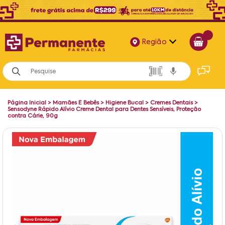
Região
Alagoas
Bahia
Página Inicial
>
Mamães E Bebês
>
Higiene Bucal
>
Cremes Dentais
>
Paraíba
Sensodyne Rápido Alívio Creme Dental para Dentes Sensíveis, Proteção
contra Cárie, 90g
Pernambuco