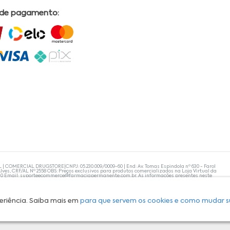
 de pagamento:
L | COMERCIAL DRUGSTORE|CNPJ: 05.230.009/0009-60 | End: Av. Tomas Espindola nº 630 - Farol
lves, CRF/AL Nº 2558 OBS: Preços exclusivos para produtos comercializados na Loja Virtual da
30 Email:
suporteecommerce@farmaciapermanente.com.br
. As informações presentes neste
 orientações de um profissional da área médica. Apenas o médico está capacitado para
s persistirem, um médico deve ser consultado. A Farmácia Permanente trabalha com as
 compras com tranquilidade. A privacidade e a segurança dos clientes são compromissos da
isponibilidade de produto em nosso estoque.
eriência. Saiba mais em
para que servem os cookies e como mudar s