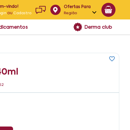
em-vindo!
Ofertas Para
ou
Região
ogin
Cadastro
Alagoas
edicamentos
Derma club
Bahia
Paraíba
Pernambuco
40ml
52