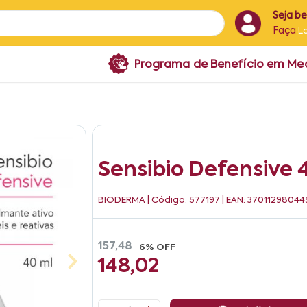
Seja b
Faça
L
Programa de Benefício em M
Sensibio Defensive 
BIODERMA
| Código: 577197 | EAN: 37011298044
157,48
6% OFF
148,02