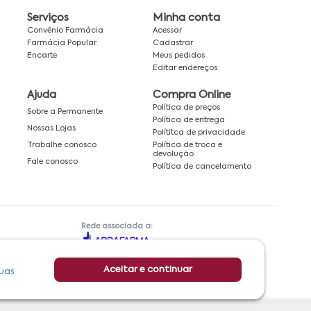
Serviços
Minha conta
Convênio Farmácia
Acessar
Farmácia Popular
Cadastrar
Encarte
Meus pedidos
Editar endereços
Ajuda
Compra Online
Política de preços
Sobre a Permanente
Política de entrega
Nossas Lojas
Polítitca de privacidade
Política de troca e
Trabalhe conosco
devolução
Fale conosco
Política de cancelamento
Rede associada a:
Aceitar e continuar
uas