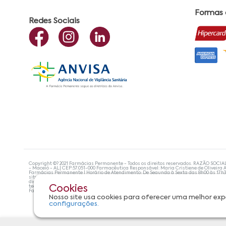
Formas
Redes Sociais
Copyright ©? 2021 Farmácias Permanente - Todos os direitos reservados. RAZÃO SOCIA
- Maceió - AL| CEP:57.051-000 Farmacêutica Responsável: Maria Cristiene de Oliveira A
Farmácias Permanente | Horário de Atendimento: De Segunda à Sexta das 8h00 às 17h
site não devem ser utilizadas para automedicação e, de forma alguma, substituem as
diagnosticar problemas de saúde e prescrever o tratamento adequado. Se os sintoma
tecnologias mais avançadas de proteção de dados, para que você possa realizar suas
Cookies
Farmácias Permanente. Todos os pedidos efetuados estão sujeitos à confirmação da d
Nosso site usa cookies para oferecer uma melhor exp
configurações.