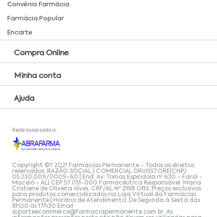
Convênio Farmácia
Farmácia Popular
Encarte
Compra Online
Minha conta
Ajuda
Rede associada a:
Copyright ©? 2021 Farmácias Permanente - Todos os direitos
reservados. RAZÃO SOCIAL | COMERCIAL DRUGSTORE|CNPJ:
05.230.009/0009-60 | End: Av. Tomas Espindola nº 630 - Farol -
Maceió - AL| CEP:57.051-000 Farmacêutica Responsável: Maria
Cristiene de Oliveira Alves, CRF/AL Nº 2558 OBS: Preços exclusivos
para produtos comercializados na Loja Virtual da Farmácias
Permanente | Horário de Atendimento: De Segunda à Sexta das
8h00 às 17h30 Email:
suporteecommerce@farmaciapermanente.com.br
. As