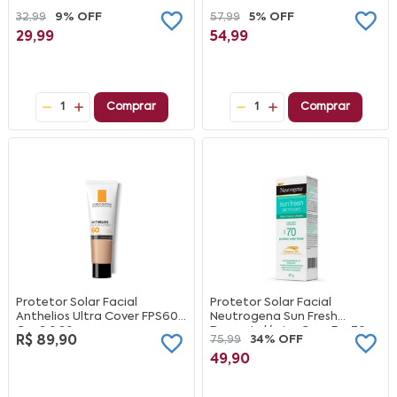
32,99
9% OFF
57,99
5% OFF
29,99
54,99
1
Comprar
1
Comprar
Protetor Solar Facial
Protetor Solar Facial
Anthelios Ultra Cover FPS60
Neutrogena Sun Fresh
Cor 3.0 30g
DermatológicoCare Fps70
R$ 89,90
75,99
34% OFF
40G
49,90