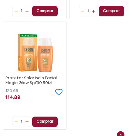
1
Comprar
1
Comprar
Protetor Solar Isdin Facial
Magic Glow Spf30 50Ml
120,65
114,89
1
Comprar
1