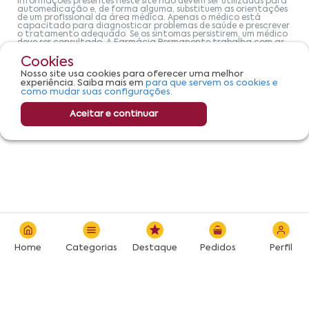
informações presentes neste site não devem ser utilizadas para
automedicação e, de forma alguma, substituem as orientações
de um profissional da área médica. Apenas o médico está
capacitado para diagnosticar problemas de saúde e prescrever
o tratamento adequado. Se os sintomas persistirem, um médico
deve ser consultado. A Farmácia Permanente trabalha com as
tecnologias mais avançadas de proteção de dados, para que
você possa realizar suas compras com tranquilidade. A
Cookies
privacidade e a segurança dos clientes são compromissos da
Nosso site usa cookies para oferecer uma melhor
Farmácias Permanente. Todos os pedidos efetuados estão
experiência. Saiba mais em
para que servem os cookies e
sujeitos à confirmação da disponibilidade de produto em nosso
como mudar suas configurações.
estoque.
Aceitar e continuar
Home
Categorias
Destaque
Pedidos
Perfil