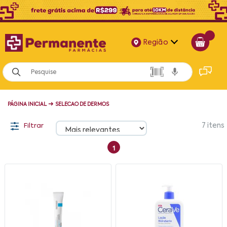
Região
Alagoas
Bahia
➜
PÁGINA INICIAL
SELECAO DE DERMOS
Paraíba
Filtrar
7
itens
Pernambuco
1