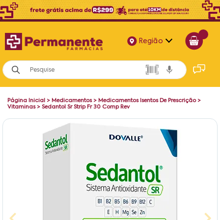
Região
Alagoas
Bahia
Página Inicial
>
Medicamentos
>
Medicamentos Isentos De Prescrição
>
Paraíba
Vitaminas
>
Sedantol Sr Strip Fr 30 Comp Rev
Pernambuco