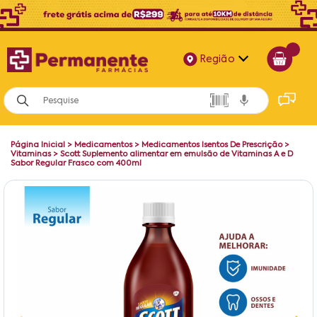
Região
Alagoas
Bahia
Página Inicial
>
Medicamentos
>
Medicamentos Isentos De Prescrição
>
Paraíba
Vitaminas
>
Scott Suplemento alimentar em emulsão de Vitaminas A e D
Sabor Regular Frasco com 400ml
Pernambuco