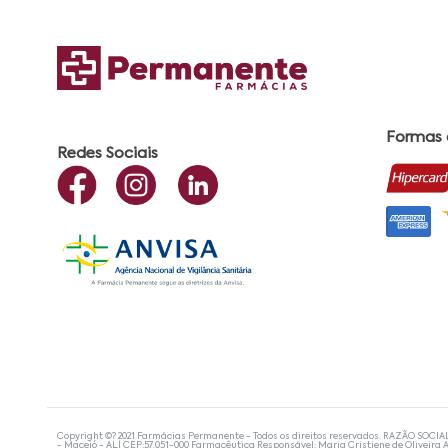
Formas
Redes Sociais
Copyright ©? 2021 Farmácias Permanente - Todos os direitos reservados. RAZÃO SOCIA
- Maceió - AL| CEP:57.051-000 Farmacêutica Responsável: Maria Cristiene de Oliveira A