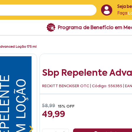
Seja b
Faça
L
Programa de Benefício em M
Advanced Loção 175 ml
Sbp Repelente Adva
RECKITT BENCKISER OTC
| Código: 556385 | EA
58,99
15% OFF
49,99