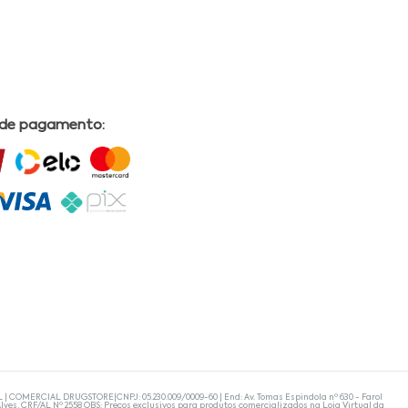
 de pagamento:
L | COMERCIAL DRUGSTORE|CNPJ: 05.230.009/0009-60 | End: Av. Tomas Espindola nº 630 - Farol
lves, CRF/AL Nº 2558 OBS: Preços exclusivos para produtos comercializados na Loja Virtual da