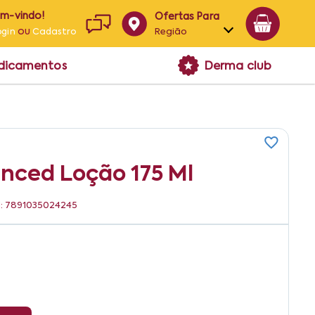
em-vindo!
Ofertas Para
ou
Região
ogin
Cadastro
Alagoas
edicamentos
Derma club
Bahia
Paraíba
Pernambuco
nced Loção 175 Ml
N: 7891035024245